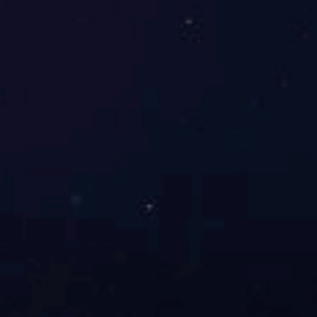
发布时间
: 2021-05-06 17:16:00
查看详情
清朗金融网络 守护安心投资
新闻资讯 | 清朗金融网络 守护安心投资
2026年03月16日
发布时间
: 2026-03-16 16:45:31
查看详情
青岛乐鱼官网页面-乐鱼online(中国) 顺利通过ISO 50001能源管
理体系认证 绿色转型赋能高质量发展
新闻资讯 | 青岛乐鱼官网页面-乐鱼online(中国) 顺利通过ISO
50001能源管理体系认证 绿色转型赋能高质量发展
2026年03月16日
发布时间
: 2026-03-16 16:41:00
查看详情