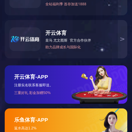
鱼官网
陆上业务
页面
组织架
浏览产品
构
荣
誉资质
厂容厂
海上业务
貌
加
入天能
主营业
浏览产品
务
陆上业
务
海
新能源业务
上业务
新能源
业务
浏览产品
乐鱼官
网页面
陆上业务
天能动
态
行
业资讯
社会责