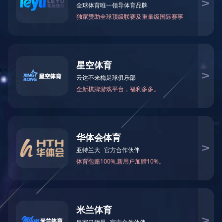
誉资质
厂容厂
点击查看更多

貌
加
12
2021-05
入天能
主营业
防范非法证券期货宣传标语
务
陆上业
务
海

发布时间： : 2021-05--12

浏览量 : 0
上业务
新能源
26
业务
2021-02
乐鱼官
凭借过硬的产品质量迅速成长为国内的风
网页面
机塔架制造龙头企业之一
天能动
态
行
业资讯

发布时间： : 2021-02--26

浏览量 : 0
社会责
乐鱼官网页面-乐鱼online(中国)是国内的风力发电机组塔架
任
（塔筒）设备制造商和供应商，专业从事兆瓦级风机塔架及其
党群建
相关产品的制造和销售，在塔筒制造行业排名前列。公司于
设
2006年注册成立，并于2016年11月25日成功在深圳创业板上