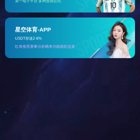
快实现公司的“两海”（海上风电和海外市场）发展战略。并逐
渐往新能源的上游产业延伸，已在山东、江苏、陕西等地投
资、开发、建设、运营诸如风电场、光伏等新能源项目。
上一页
1
下一页
走进天能
公司简介
总经理致辞
发展历程
乐鱼官网页面
组织架构
荣誉资质
厂容厂貌